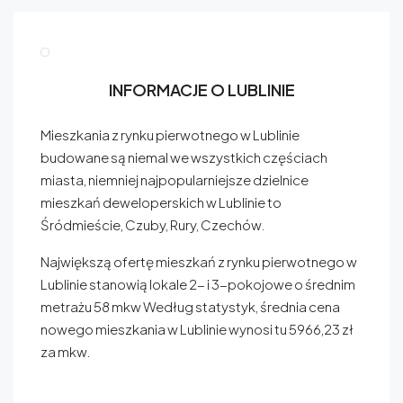
INFORMACJE O LUBLINIE
Mieszkania z rynku pierwotnego w Lublinie
budowane są niemal we wszystkich częściach
miasta, niemniej najpopularniejsze dzielnice
mieszkań deweloperskich w Lublinie to
Śródmieście, Czuby, Rury, Czechów.
Największą ofertę mieszkań z rynku pierwotnego w
Lublinie stanowią lokale 2- i 3-pokojowe o średnim
metrażu 58 mkw Według statystyk, średnia cena
nowego mieszkania w Lublinie wynosi tu 5966,23 zł
za mkw.