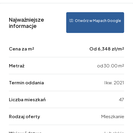
Najważniejsze
Otwórz w Mapach Google
informacje
Cena za m²
Od
6,348 zł/m²
Metraż
od 30.00 m²
Termin oddania
I kw. 2021
Liczba mieszkań
47
Rodzaj oferty
Mieszkanie