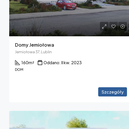
Domy Jemiołowa
Jemiołowa 37, Lublin
160
m²
Oddano: II kw. 2023
DOM
Szczegóły