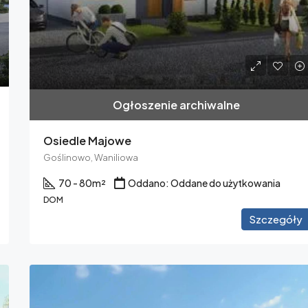
Ogłoszenie archiwalne
Osiedle Majowe
Goślinowo, Waniliowa
70 - 80
m²
Oddano: Oddane do użytkowania
DOM
Szczegóły