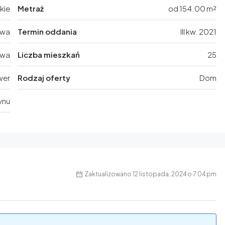
kie
Metraż
od 154.00 m²
awa
Termin oddania
III kw. 2021
awa
Liczba mieszkań
25
wer
Rodzaj oferty
Dom
ynu
Zaktualizowano 12 listopada, 2024 o 7:04 pm