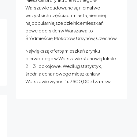
Warszawie budowane są niemal we
wszystkich częściach miasta, niemniej
najpopularniejsze dzielnice mieszkań
deweloperskich w Warszawa to
Śródmieście, Mokotów, Ursynów, Czechów.
Największą ofertę mieszkań z rynku
pierwotnego w Warszawie stanowią lokale
2- i 3-pokojowe. Według statystyk,
średnia cena nowego mieszkania w
Warszawie wynosi tu 7800,00 zł za mkw.