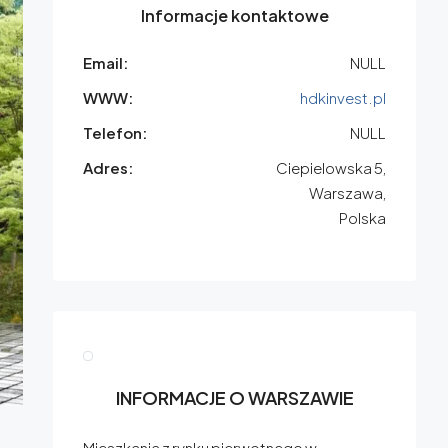
Informacje kontaktowe
Email:
NULL
WWW:
hdkinvest.pl
Telefon:
NULL
Adres:
Ciepielowska 5,
Warszawa,
Polska
INFORMACJE O WARSZAWIE
Mieszkania z rynku pierwotnego w