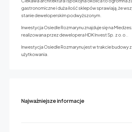
Ciekawa architektura i spokojna okolica to ogromna za
gastronomiczne i duża ilość sklepów sprawiają, że w
stanie deweloperskim podwyższonym.
Inwestycja Osiedle Rozmarynu znajduje się na Miedzesz
realizowana przez dewelopera HDK Invest Sp. z o.o..
Inwestycja Osiedle Rozmarynu jest w trakcie budowy 
użytkowania.
Najważniejsze informacje