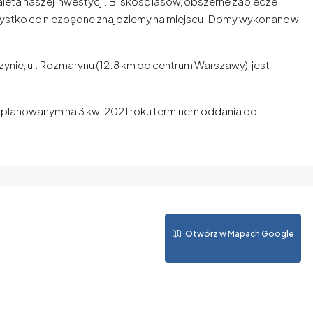
leta naszej inwestycji. Bliskość lasów, obszerne zaplecze
szystko co niezbędne znajdziemy na miejscu. Domy wykonane w
ynie, ul. Rozmarynu (12.8 km od centrum Warszawy), jest
z planowanym na 3 kw. 2021 roku terminem oddania do
Otwórz w Mapach Google