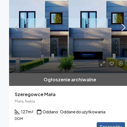
Ogłoszenie archiwalne
Szeregowce Mała
Mała, Nekla
127
m²
Oddano: Oddane do użytkowania
DOM
Szczegóły