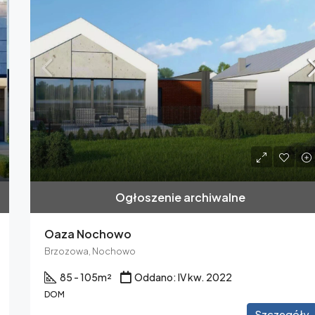
Ogłoszenie archiwalne
Oaza Nochowo
Brzozowa, Nochowo
85 - 105
m²
Oddano: IV kw. 2022
DOM
Szczegóły