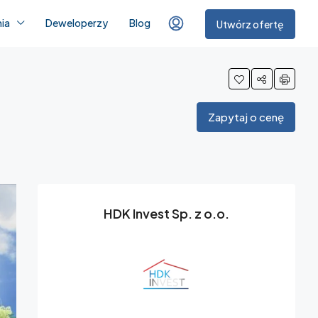
ia
Deweloperzy
Blog
Utwórz ofertę
Zapytaj o cenę
HDK Invest Sp. z o.o.