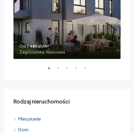
Cym
Od
7,480 zł/m²
Zagórzańska, Warszawa
Rodzaj nieruchomości
Mieszkanie
Dom