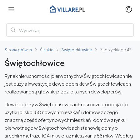
Strona główna
Śląskie
Świętochłowice
Zubrzyckiego 47
Świętochłowice
Rynek nieruchomości pierwotnych w Świętochłowicach nie
jest duży a inwestycje deweloperskie w Świętochłowicach
realizowane są głównie przez lokalnych deweloperów.
Deweloperzy w Świętochłowicach rokrocznie oddają do
użytku blisko 150 nowych mieszkań i domów z czego
znaczną część oferty nowych mieszkań i domów z rynku
pierwotnego w Świętochłowicach stanowią domy o
średnim metrażu 104 mkw oraz mieszkania 58 mkw. Według