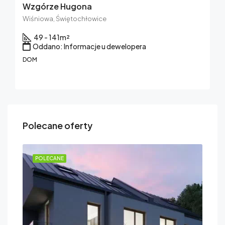
Wzgórze Hugona
Wiśniowa, Świętochłowice
49 - 141
m²
Oddano: Informacje u dewelopera
DOM
Polecane oferty
POLECANE
PO