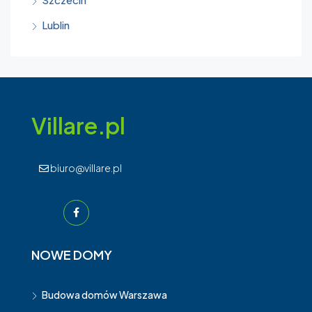
Lublin
Villare.pl
biuro@villare.pl
NOWE DOMY
Budowa domów Warszawa