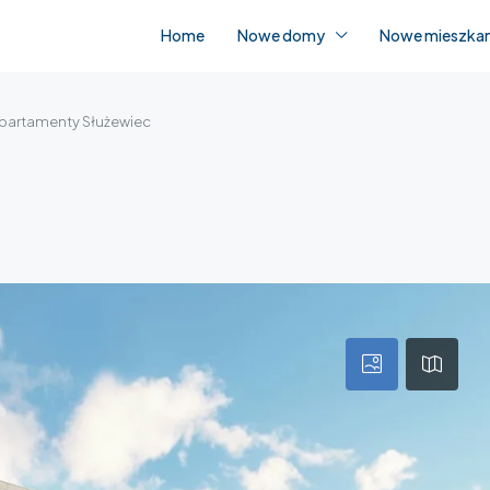
Home
Nowe domy
Nowe mieszkan
partamenty Służewiec