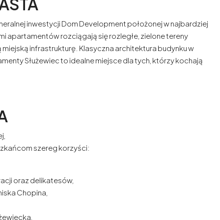
ASTA
ralnej inwestycji Dom Development położonej w najbardziej
knami apartamentów rozciągają się rozległe, zielone tereny
 miejską infrastrukturę. Klasyczna architektura budynku w
amenty Służewiec to idealne miejsce dla tych, którzy kochają
.
A
j,
szkańcom szereg korzyści:
acji oraz delikatesów,
niska Chopina,
użewiecka,