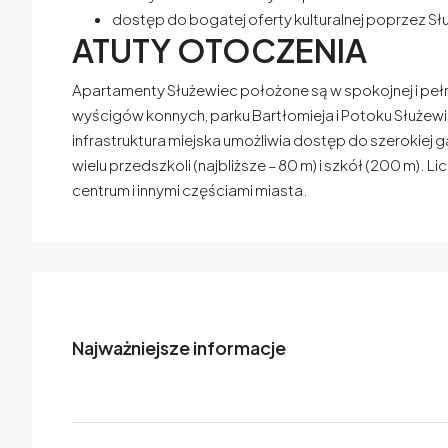
dostęp do bogatej oferty kulturalnej poprzez Sł
ATUTY OTOCZENIA
Apartamenty Służewiec położone są w spokojnej i peł
wyścigów konnych, parku Bartłomieja i Potoku Służe
infrastruktura miejska umożliwia dostęp do szerokiej g
wielu przedszkoli (najbliższe – 80 m) i szkół (200 m).
centrum i innymi częściami miasta.
Najważniejsze informacje