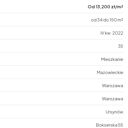
Od
13,200 zł/m²
od 34 do 150 m²
IV kw. 2022
35
Mieszkanie
Mazowieckie
Warszawa
Warszawa
Ursynów
Bokserska 55