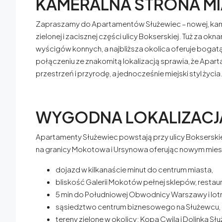
KAMERALNA STRONA MI
Zapraszamy do Apartamentów Służewiec – nowej, kame
zielonej i zacisznej części ulicy Bokserskiej. Tuż za o
wyścigów konnych, a najbliższa okolica oferuje bogatą
połączeniu ze znakomitą lokalizacją sprawia, że Apart
przestrzeń i przyrodę, a jednocześnie miejski styl życia
WYGODNA LOKALIZACJ
Apartamenty Służewiec powstają przy ulicy Bokserskie
na granicy Mokotowa i Ursynowa oferując nowym mie
dojazd w kilkanaście minut do centrum miasta,
bliskość Galerii Mokotów pełnej sklepów, restaur
5 min do Południowej Obwodnicy Warszawy i lot
sąsiedztwo centrum biznesowego na Służewcu,
tereny zielone w okolicy: Kopa Cwila i Dolinka Sł