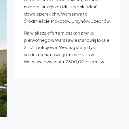
najpopularniejsze dzielnice mieszkań
deweloperskich w Warszawa to
Śródmieście, Mokotów, Ursynów, Czechów.
Największą ofertę mieszkań z rynku
pierwotnego w Warszawie stanowią lokale
2- i 3-pokojowe. Według statystyk,
średnia cena nowego mieszkania w
Warszawie wynosi tu 7800,00 zł za mkw.