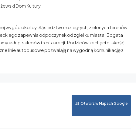
użewski Dom Kultury
nej wygód okolicy. Sąsiedztwo rozległych, zielonych terenów
wieckiego zapewnia odpoczynek od zgiełku miasta. Bogata
amy usług, sklepów i restauracji. Rodziców zachęci bliskość
 Liczne linie autobusowe pozwalają na wygodną komunikację z
Otwórz w Mapach Google