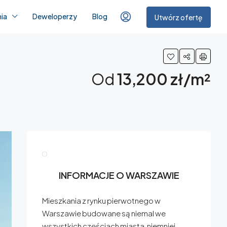
ia
Deweloperzy
Blog
Utwórz ofertę
Od
13,200 zł/m²
INFORMACJE O WARSZAWIE
Mieszkania z rynku pierwotnego w
Warszawie budowane są niemal we
wszystkich częściach miasta, niemniej