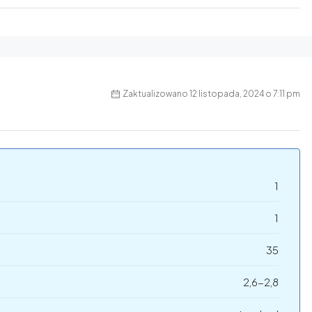
Zaktualizowano 12 listopada, 2024 o 7:11 pm
1
1
35
2,6-2,8