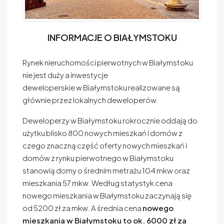
INFORMACJE O BIAŁYMSTOKU
Rynek nieruchomości pierwotnych w Białymstoku
nie jest duży a inwestycje
deweloperskie w Białymstoku realizowane są
głównie przez lokalnych deweloperów.
Deweloperzy w Białymstoku rokrocznie oddają do
użytku blisko 800 nowych mieszkań i domów z
czego znaczną część oferty nowych mieszkań i
domów z rynku pierwotnego w Białymstoku
stanowią domy o średnim metrażu 104 mkw oraz
mieszkania 57 mkw. Według statystyk cena
nowego mieszkania w Białymstoku zaczynają się
od 5200 zł za mkw. A średnia cena
nowego
mieszkania w Białymstoku to ok. 6000 zł za