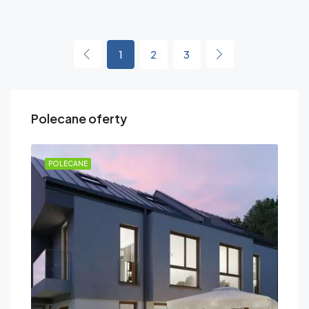
1
2
3
Polecane oferty
POLECANE
PO