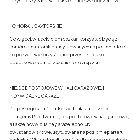
przyspieszy Państwa dalsze prace wykończeniowe.
KOMÓRKI LOKATORSKIE
Co więcej, właściciele mieszkań korzystać będą z
komórek lokatorskich usytuowanych na poziomie lokali,
co pozwoli wykorzystać ich przestrzeń jako
dodatkowe pomieszczenie np. dla spiżarni.
MIEJSCE POSTOJOWE W HALI GARAŻOWEJ I
INDYWIDALNE GARAŻE
Dla pełnego komfortu korzystania z mieszkań
oferujemy Państwu miejsca postojowe w hali garażowej,
a także indywidualne garaże jedno lub
dwustanowiskowe, usytuowane na poziomie parteru
budynku. Wjazd do hali i garaży odbywać się będzie za