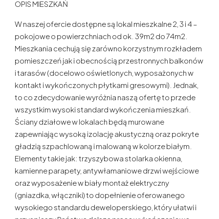
OPIS MIESZKAŃ
W naszej ofercie dostępne są lokal mieszkalne 2, 3 i 4 –
pokojowe o powierzchniach od ok. 39m2 do 74m2.
Mieszkania cechują się zarówno korzystnym rozkładem
pomieszczeń jak i obecnością przestronnych balkonów
i tarasów (docelowo oświetlonych, wyposażonych w
kontakt i wykończonych płytkami gresowymi). Jednak,
to co zdecydowanie wyróżnia naszą ofertę to przede
wszystkim wysoki standard wykończenia mieszkań.
Ściany działowe w lokalach będą murowane
zapewniając wysoką izolację akustyczną oraz pokryte
gładzią szpachlowaną i malowaną w kolorze białym.
Elementy takie jak: trzyszybowa stolarka okienna,
kamienne parapety, antywłamaniowe drzwi wejściowe
oraz wyposażenie w biały montaż elektryczny
(gniazdka, włączniki) to dopełnienie oferowanego
wysokiego standardu deweloperskiego, który ułatwi i