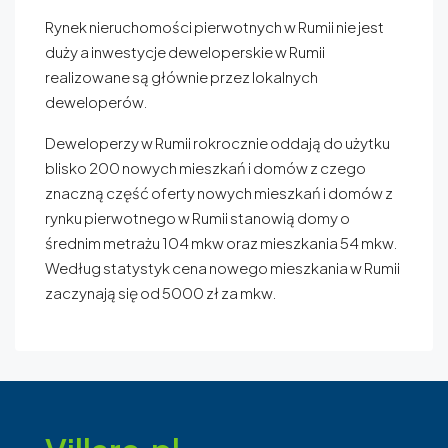
Rynek nieruchomości pierwotnych w Rumii nie jest
duży a inwestycje deweloperskie w Rumii
realizowane są głównie przez lokalnych
deweloperów.
Deweloperzy w Rumii rokrocznie oddają do użytku
blisko 200 nowych mieszkań i domów z czego
znaczną część oferty nowych mieszkań i domów z
rynku pierwotnego w Rumii stanowią domy o
średnim metrażu 104 mkw oraz mieszkania 54 mkw.
Według statystyk cena nowego mieszkania w Rumii
zaczynają się od 5000 zł za mkw.