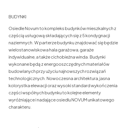
BUDYNKI
Osiedle Novum to kompleks budynków mieszkalnych z
częścią usługową składających się z 5 kondygnacji
naziemnych. W parterze budynku znajdować się będzie
wielostanowiskowa hala garażowa, garaże
indywidualne, a także cichobieżna winda. Budynki
wykonane będą z energooszczędnych materiałów
budowlanych przy użyciu najnowszych rozwiązań
technologicznych. Nowoczesna architektura, jasna
kolorystka elewacji oraz wysoki standard wykończenia
części wspólnych budynku to kolejne elementy
wyróżniające i nadające osiedlu NOVUM unikatowego
charakteru.