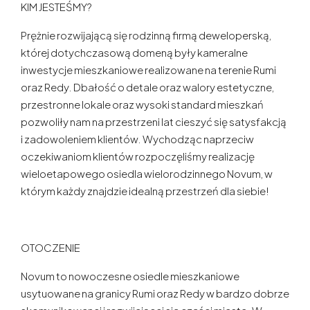
KIM JESTEŚMY?
Prężnie rozwijającą się rodzinną firmą deweloperską,
której dotychczasową domeną były kameralne
inwestycje mieszkaniowe realizowane na terenie Rumi
oraz Redy. Dbałość o detale oraz walory estetyczne,
przestronne lokale oraz wysoki standard mieszkań
pozwoliły nam na przestrzeni lat cieszyć się satysfakcją
i zadowoleniem klientów. Wychodząc naprzeciw
oczekiwaniom klientów rozpoczęliśmy realizację
wieloetapowego osiedla wielorodzinnego Novum, w
którym każdy znajdzie idealną przestrzeń dla siebie!
OTOCZENIE
Novum to nowoczesne osiedle mieszkaniowe
usytuowane na granicy Rumi oraz Redy w bardzo dobrze