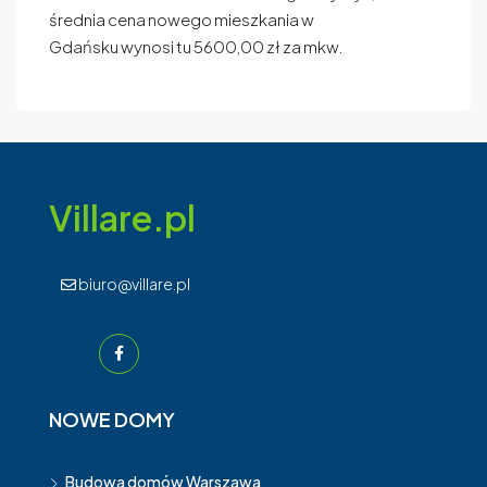
średnia cena nowego mieszkania w
Gdańsku wynosi tu 5600,00 zł za mkw.
Villare.pl
biuro@villare.pl
NOWE DOMY
Budowa domów Warszawa