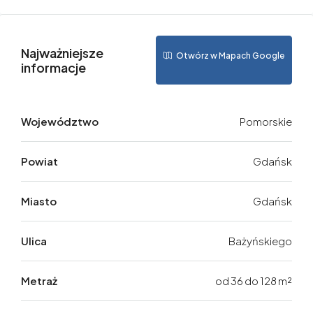
Najważniejsze
Otwórz w Mapach Google
informacje
Województwo
Pomorskie
Powiat
Gdańsk
Miasto
Gdańsk
Ulica
Bażyńskiego
Metraż
od 36 do 128 m²