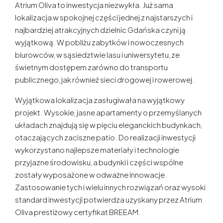
Atrium Oliva to inwestycja niezwykła. Już sama
lokalizacja w spokojnej części jednej z najstarszych i
najbardziej atrakcyjnych dzielnic Gdańska czyni ją
wyjątkową. W pobliżu zabytków i nowoczesnych
biurowców, w sąsiedztwie lasu i uniwersytetu, ze
świetnym dostępem zarówno do transportu
publicznego, jak również sieci drogowej i rowerowej.
Wyjątkowa lokalizacja zasługiwała na wyjątkowy
projekt. Wysokie, jasne apartamenty o przemyślanych
układach znajdują się w pięciu eleganckich budynkach,
otaczających zaciszne patio. Do realizacji inwestycji
wykorzystano najlepsze materiały i technologie
przyjazne środowisku, a budynki i części wspólne
zostały wyposażone w odważne innowacje.
Zastosowanie tych i wielu innych rozwiązań oraz wysoki
standard inwestycji potwierdza uzyskany przez Atrium
Oliva prestiżowy certyfikat BREEAM.