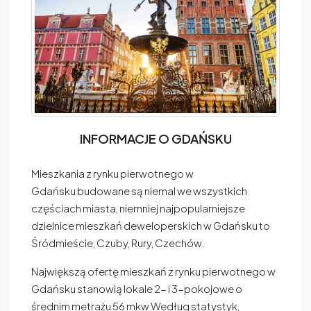
INFORMACJE O GDAŃSKU
Mieszkania z rynku pierwotnego w
Gdańsku budowane są niemal we wszystkich
częściach miasta, niemniej najpopularniejsze
dzielnice mieszkań deweloperskich w Gdańsku to
Śródmieście, Czuby, Rury, Czechów.
Największą ofertę mieszkań z rynku pierwotnego w
Gdańsku stanowią lokale 2- i 3-pokojowe o
średnim metrażu 56 mkw Według statystyk,