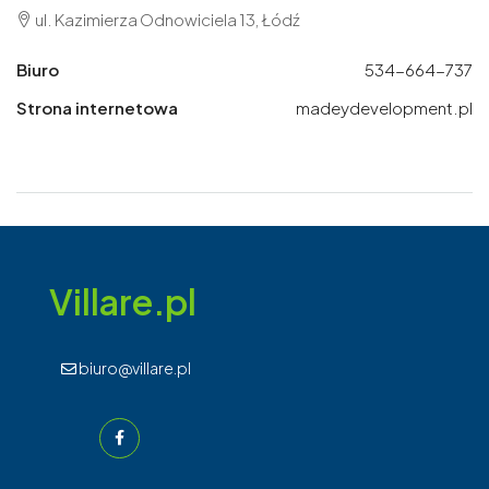
ul. Kazimierza Odnowiciela 13, Łódź
Biuro
534-664-737
Strona internetowa
madeydevelopment.pl
Villare.pl
biuro@villare.pl