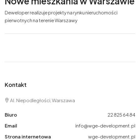
Nowe mieszkania w Warszawie
Deweloper realizuje projekty na rynku nieruchomości
pierwotnych na terenie Warszawy
Kontakt
Al. Niepodległości, Warszawa
Biuro
22 825 64 84
Email
info@wge-development.pl
Strona internetowa
wge-development.pl