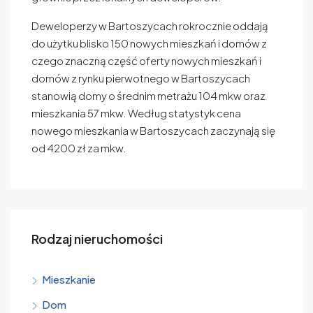
Deweloperzy w Bartoszycach rokrocznie oddają
do użytku blisko 150 nowych mieszkań i domów z
czego znaczną część oferty nowych mieszkań i
domów z rynku pierwotnego w Bartoszycach
stanowią domy o średnim metrażu 104 mkw oraz
mieszkania 57 mkw. Według statystyk cena
nowego mieszkania w Bartoszycach zaczynają się
od 4200 zł za mkw.
Rodzaj nieruchomości
Mieszkanie
Dom