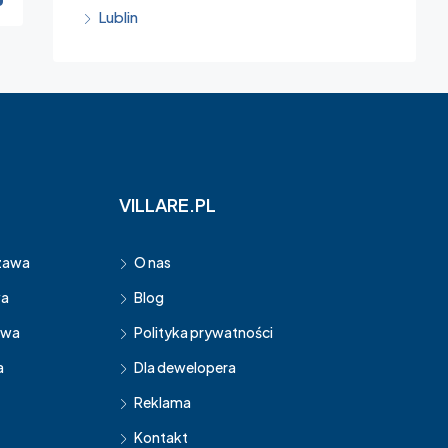
Lublin
VILLARE.PL
zawa
O nas
wa
Blog
awa
Polityka prywatności
a
Dla dewelopera
Reklama
Kontakt