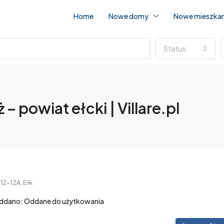
Home
Nowe domy
Nowe mieszkan
Status
 powiat ełcki | Villare.pl
2-12A, Ełk
POLECANE
ddano: Oddane do użytkowania