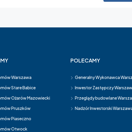
OMY
POLECAMY
omów Warszawa
Generalny Wykonawca Wars
mów Stare Babice
Inwestor Zastępczy Warsza
mów Ożarów Mazowiecki
Przeglądy budowlane Warsz
omów Pruszków
Nadzór Inwestorski Warszaw
mów Piaseczno
omów Otwock