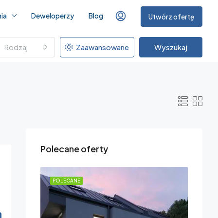
ia
Deweloperzy
Blog
Utwórz ofertę
Rodzaj
Zaawansowane
Wyszukaj
Polecane oferty
POLECANE
POLEC