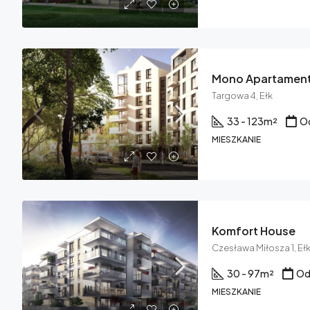
Mono Apartamen
Targowa 4, Ełk
33 - 123
m²
Od
MIESZKANIE
Komfort House
Czesława Miłosza 1, Eł
30 - 97
m²
Odd
MIESZKANIE