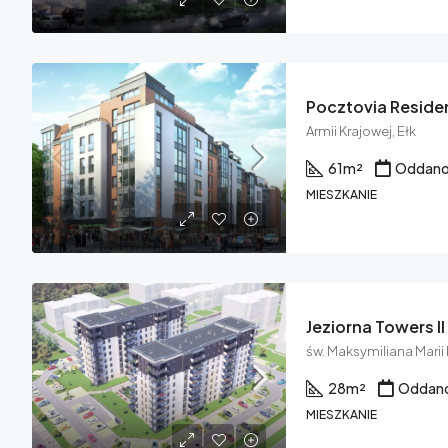
Pocztovia Reside
Armii Krajowej, Ełk
61
m²
Oddano
MIESZKANIE
Jeziorna Towers II
św. Maksymiliana Marii 
28
m²
Oddano
MIESZKANIE