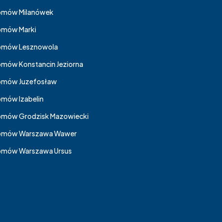
omów Milanówek
mów Marki
omów Lesznowola
mów Konstancin Jeziorna
omów Juzefosław
mów Izabelin
mów Grodzisk Mazowiecki
omów Warszawa Wawer
mów Warszawa Ursus