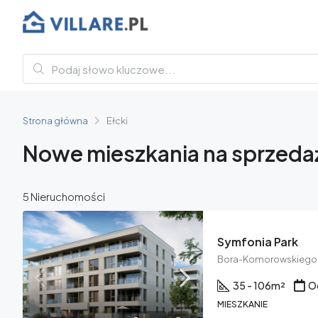
Strona główna
Ełcki
Nowe mieszkania na sprzedaż –
5 Nieruchomości
Symfonia Park
Bora-Komorowskiego 1
35 - 106
m²
O
MIESZKANIE