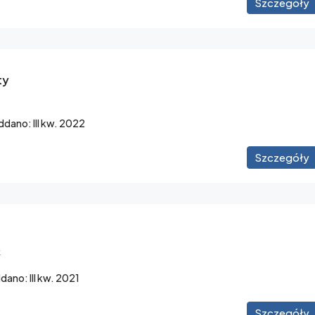
Szczegóły
Braci Czeczów, Kraków
ty
dano: III kw. 2022
Szczegóły
k
ano: III kw. 2021
Szczegóły