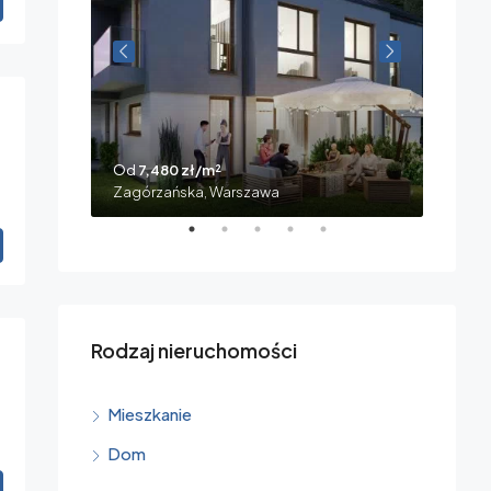
Cymba
Od
7,480 zł/m²
Zagórzańska, Warszawa
Rodzaj nieruchomości
Mieszkanie
Dom