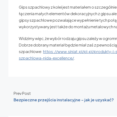
Gips szpachlowy z kolei jest materiałem o szczególni
łączenia małych elementów dekoracyjnych z gipsu ale
gipsy szpachlowe pozwalające wypełnienie tych połąc
wykorzystywany jest także do montażu metalowych na
Widzimy więc, że wybór rodzaju gipsu zależy w ogromn
Dobrze dobrany materiał będzie miał zaś z pewnośc
szpachlowe:
https://www.siniat.pl/pl-pl/produkt
szpachlowa-nida-excellence/
.
Prev Post
Bezpieczne przejścia instalacyjne – jak je uzyskać?