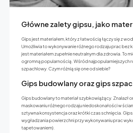
Główne zalety gipsu, jako mate
Gips jest materiałem, który z łatwością łączy się z w
Umożliwia to wykonywanie różnego rodzaju prac bez kon
jest materiałem zupełnie neutralnym dla zdrowia. To mię
ogromną popularnością. Wśród najpopularniejszych r
szpachlowy. Czym różnią się one od siebie?
Gips budowlany oraz gips szpa
Gips budowlany to materiał szybkowiążący. Znalazł o
maskowaniu różnego rodzaju niedoskonałości w ścian
sztywna konsystencja oraz krótki czas schnięcia. G
wygładzania powierzchni przy wykonywaniu prac wyk
tapetowaniem).