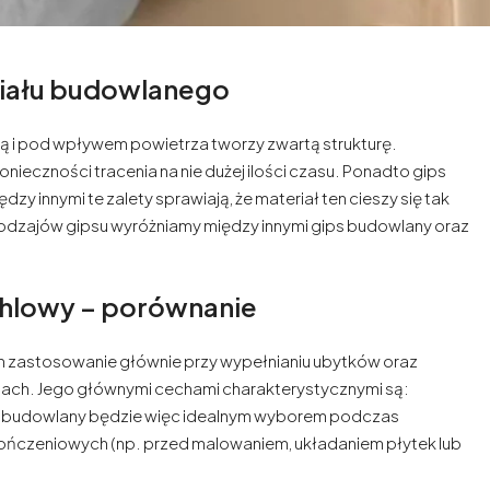
riału budowlanego
odą i pod wpływem powietrza tworzy zwartą strukturę.
ieczności tracenia na nie dużej ilości czasu. Ponadto gips
dzy innymi te zalety sprawiają, że materiał ten cieszy się tak
odzajów gipsu wyróżniamy między innymi gips budowlany oraz
chlowy – porównanie
n zastosowanie głównie przy wypełnianiu ubytków oraz
ach. Jego głównymi cechami charakterystycznymi są:
ips budowlany będzie więc idealnym wyborem podczas
ończeniowych (np. przed malowaniem, układaniem płytek lub