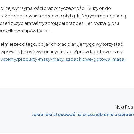
e dużej wytrzymałości oraz przyczepności. Służy on do
 też do spoinowania połączeń płyt g-k. Na rynku dostępne są
zeń z użyciem taśmy zbrojącej oraz bez. Ten rodzaj gipsu
rożników słupów i ścian.
ej mierze od tego, do jakich prac planujemy go wykorzystać.
ią wpływ na jakość wykonanych prac. Sprawdź gotowe masy
y-i-systemy/produkty/masy/masy-szpachlowe/gotowa-masa-
Next Pos
Jakie leki stosować na przeziębienie u dzieci