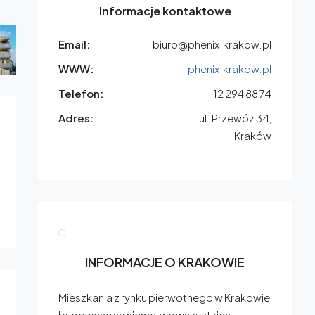
Informacje kontaktowe
Email:
biuro@phenix.krakow.pl
WWW:
phenix.krakow.pl
Telefon:
12 294 88 74
Adres:
ul. Przewóz 34,
Kraków
INFORMACJE O KRAKOWIE
Mieszkania z rynku pierwotnego w Krakowie
budowane są niemal we wszystkich