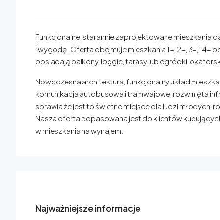
Funkcjonalne, starannie zaprojektowane mieszkania da
i wygodę. Oferta obejmuje mieszkania 1-, 2-, 3-, i 4-
posiadają balkony, loggie, tarasy lub ogródki lokator
Nowoczesna architektura, funkcjonalny układ mieszka
komunikacja autobusowa i tramwajowe, rozwinięta infra
sprawia że jest to świetne miejsce dla ludzi młodych, r
Nasza oferta dopasowana jest do klientów kupujących
w mieszkania na wynajem.
Najważniejsze informacje