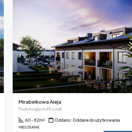
Mirabelkowa Aleja
Podchorążych 49, Łódź
60 - 82
m²
Oddano: Oddane do użytkowania
MIESZKANIE