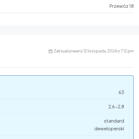
Przewóz 18
Zaktualizowano 12 listopada, 2024 o 7:12 pm
63
2,6-2,8
standard
deweloperski