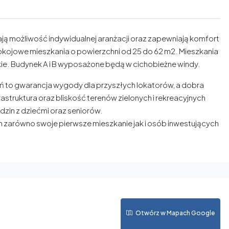
ją możliwość indywidualnej aranżacji oraz zapewniają komfort
 pokojowe mieszkania o powierzchni od 25 do 62 m2. Mieszkania
skie. Budynek A i B wyposażone będą w cichobieżne windy.
ń to gwarancja wygody dla przyszłych lokatorów, a dobra
struktura oraz bliskość terenów zielonych i rekreacyjnych
odzin z dziećmi oraz seniorów.
 zarówno swoje pierwsze mieszkanie jak i osób inwestujących
Otwórz w Mapach Google