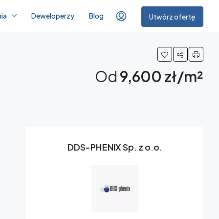
ia
Deweloperzy
Blog
Utwórz ofertę
Od
9,600 zł/m²
DDS-PHENIX Sp. z o.o.