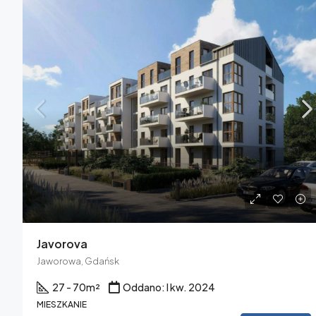
Javorova
Jaworowa, Gdańsk
27 - 70
m²
Oddano: I kw. 2024
MIESZKANIE