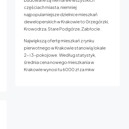
częściach miasta, niemniej
najpopularniejsze dzielnice mieszkań
deweloperskich w Krakowie to Grzegórzki,
Krowodrza, Stare Podgórze, Zabłocie.
Największą ofertę mieszkań z rynku
pierwotnego w Krakowie stanowią lokale
2- i 3-pokojowe. Według statystyk,
średnia cena nowego mieszkania w
Krakowie wynosi tu 6000 zł za mkw