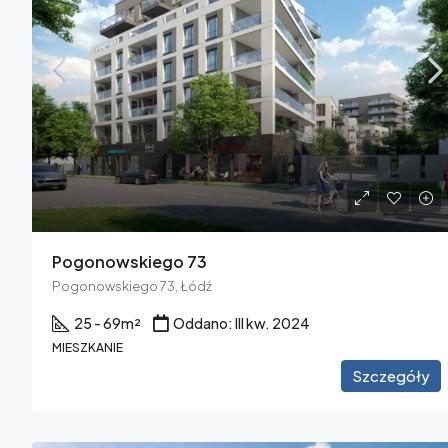
Pogonowskiego 73
Pogonowskiego 73, Łódź
25 - 69
m²
Oddano: III kw. 2024
MIESZKANIE
Szczegóły